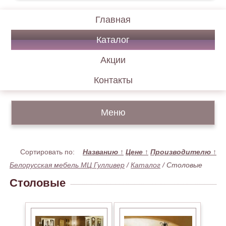
Главная
Каталог
Акции
Контакты
Меню
Сортировать по:
Названию
↑
Цене
↑
Производителю
↑
Белорусская мебель МЦ Гулливер
/
Каталог
/
Столовые
Столовые